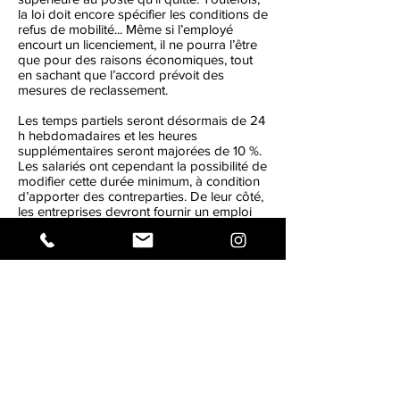
la loi doit encore spécifier les conditions de
refus de mobilité... Même si l’employé
encourt un licenciement, il ne pourra l’être
que pour des raisons économiques, tout
en sachant que l’accord prévoit des
mesures de reclassement.
Les temps partiels seront désormais de 24
h hebdomadaires et les heures
supplémentaires seront majorées de 10 %.
Les salariés ont cependant la possibilité de
modifier cette durée minimum, à condition
d’apporter des contreparties. De leur côté,
les entreprises devront fournir un emploi
du temps adapté et régulier autour de
demi-journées ou de journées, permettant
ainsi le cumul d’autres emplois.
Pour ce qui est du maintien de l’emploi ; la
loi interdit toute baisse de salaire à partir
de 20 % au-dessus du SMIC.
Une close pénale est également prévue
dans les cas où l’employeur ne respecterait
pas ses engagements : il devra verser des
dommages et intérêts aux salariés lésés.
Cette loi est, certes, une petite avancée