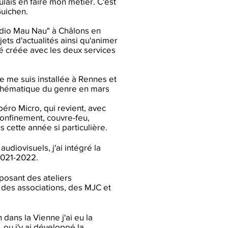
oulais en faire mon métier. C'est
Guichen.
"Radio Mau Nau" à Châlons en
ts d'actualités ainsi qu'animer
é créée avec les deux services
je me suis installée à Rennes et
a thématique du genre en mars
péro Micro, qui revient, avec
confinement, couvre-feu,
 cette année si particulière.
diovisuels, j'ai intégré la
2021-2022.
oposant des ateliers
c des associations, des MJC et
dans la Vienne j'ai eu la
, ou j'y ai développé la