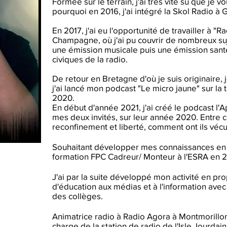
Formée sur le terrain, j'ai très vite su que je v
pourquoi en 2016, j'ai intégré la Skol Radio à 
En 2017, j'ai eu l'opportunité de travailler à 
Champagne, où j'ai pu couvrir de nombreux suje
une émission musicale puis une émission sant
civiques de la radio.
De retour en Bretagne d'où je suis originaire, 
j'ai lancé mon podcast "Le micro jaune" sur l
2020.
En début d'année 2021, j'ai créé le podcast l'A
mes deux invités, sur leur année 2020. Entre 
reconfinement et liberté, comment ont ils vécus
Souhaitant développer mes connaissances en au
formation FPC Cadreur/ Monteur à l'ESRA en 
J'ai par la suite développé mon activité en pr
d'éducation aux médias et à l'information ave
des collèges.
Animatrice radio à Radio Agora à Montmorillon 
charge de la station de radio de l'Isle Jourdain